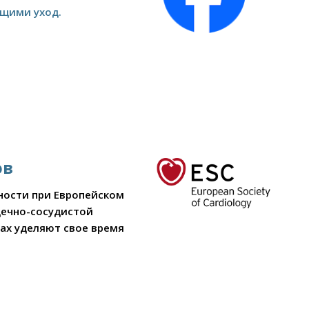
ющими уход.
ов
чности при Европейском
дечно-сосудистой
ах уделяют свое время