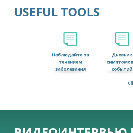
USEFUL TOOLS
Наблюдайте за
Дневник
течением
симптомов
заболевания
событий
Cl
ВИДЕОИНТЕРВЬЮ 