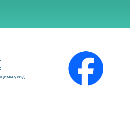
K
ющими уход.