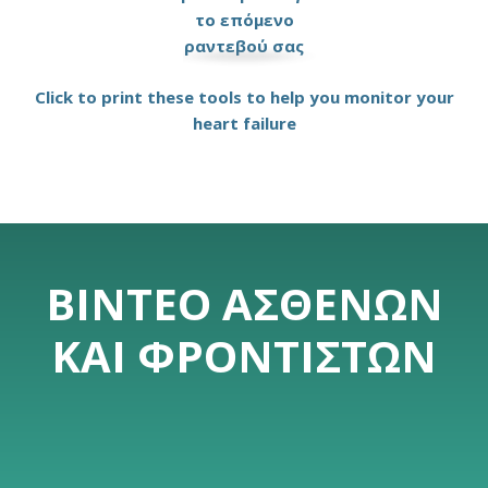
το επόμενο
ραντεβού σας
Click to print these tools to help you monitor your
heart failure
ΒΊΝΤΕΟ ΑΣΘΕΝΏΝ
ΚΑΙ ΦΡΟΝΤΙΣΤΏΝ