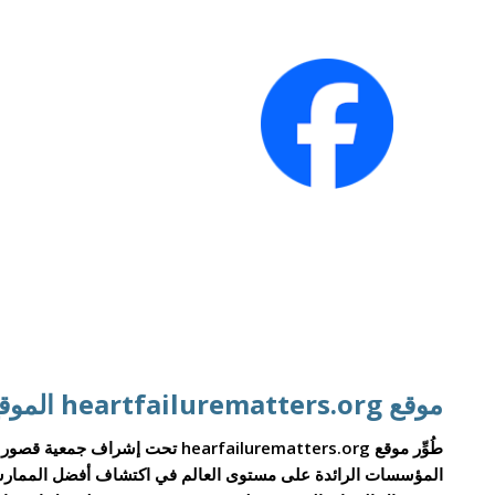
موقع heartfailurematters.org الموقع الإلكتروني للجمعية الأوروبية لأمراض القلب
المؤسسات الرائدة على مستوى العالم في اكتشاف أفضل الممارسا