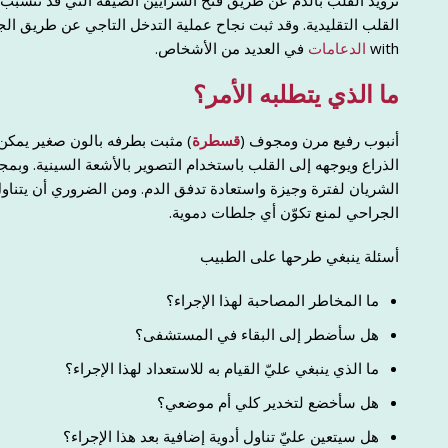
تزويد القلب بالدم عن طريق فتح الشرايين الضيقة التي قد تتسبب في
with
الدعامات
في العديد من الأشخاص.
ما الذي يتطلبه الأمر؟
أنبوب رفيع مرن ومجوف (
قسطرة
) مثبت بطرفه بالون صغير يمكن
الذراع ويوجهه إلى القلب باستخدام التصوير بالأشعة السينية. وبمج
الشريان لفترة وجيزة واستعادة تدفق الدم. ومن الضروري أن يتناو
الجراحي لمنع تكوّن أي جلطات دموية.
أسئلة ينبغي طرحها على الطبيب
ما المخاطر المصاحبة لهذا الإجراء؟
هل سأضطر إلى البقاء في المستشفى؟
ما الذي ينبغي عليّ القيام به للاستعداد لهذا الإجراء؟
هل سأخضع لتخدير كلي أم موضعي؟
هل سيتعين عليّ تناول أدوية إضافية بعد هذا الإجراء؟