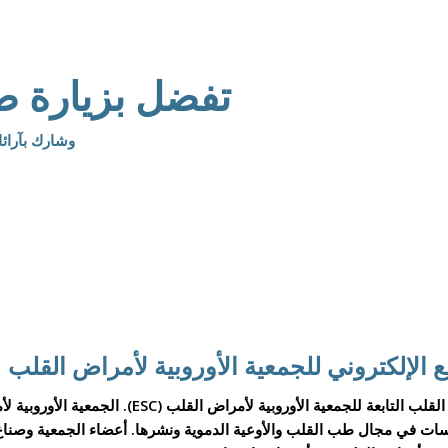
تفضل بزيارة صفحتنا
وشارك بآرائ
طُوِّر موقع hearfailurematters.org تحت إشراف جمعية قصور القلب التاب
ت في مجال طب القلب والأوعية الدموية ونشرها. أعضاء الجمعية وصناع 