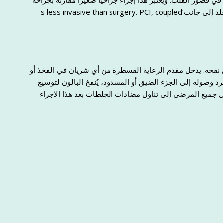
 قصور القلب. ويعتبر هذا إجراءً جراحيًا صغيرًا مقارنة بجراحة
القلب التقليدية. وقد ثبت نجاح عملية التدخل التاجي عن طريق الجلد إلى جانب’s less invasive than surgery. PCI, coupled
 نفخه. يدخل مقدم الرعاية القسطرة من أي شريان في الفخذ أو
رد وصوله إلى الجزء الضيق أو المسدود، يُنفخ البالون لتوسيع
ل جميع المرضى إلى تناول مضادات الجلطات بعد هذا الإجراء